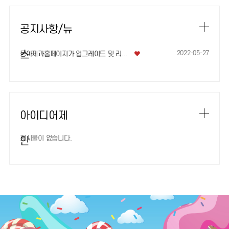
공지사항/뉴
스
2022-05-27
동아제과홈페이지가 업그레이드 및 리뉴얼 되었…
아이디어제
게시물이 없습니다.
안