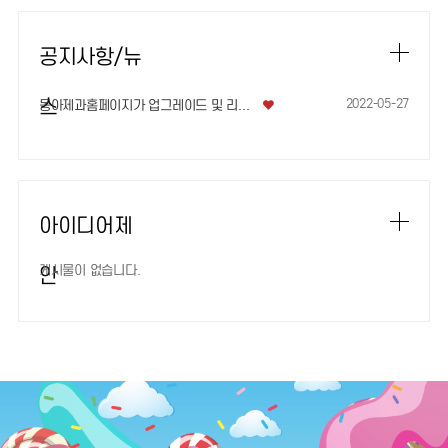
공지사항/뉴
스
2022-05-27
동아제과홈페이지가 업그레이드 및 리뉴얼 되었…
아이디어제
게시물이 없습니다.
안